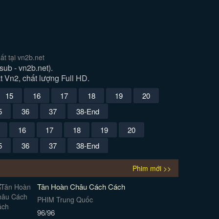
t tại vn2b.net
ub - vn2b.net).
t Vn2, chất lượng Full HD.
15
16
17
18
19
20
5
36
37
38-End
16
17
18
19
20
5
36
37
38-End
Phim mới >>
Tân Hoàn Châu Cách Cách
PHIM Trung Quốc
96/96