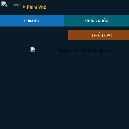
Phim Vn2
PHIM MỚI
TRUNG QUỐC
THỂ LOẠI