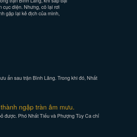
ng trận Bình Lăng, khi sắp bại
 cục diện. Nhưng, cô lại rơi
nh gặp lại kẻ địch của mình,
u ẩn sau trận Bình Lăng. Trong khi đó, Nhất
h thành ngập tràn âm mưu.
g bỏ được. Phó Nhất Tiếu và Phượng Tùy Ca chỉ