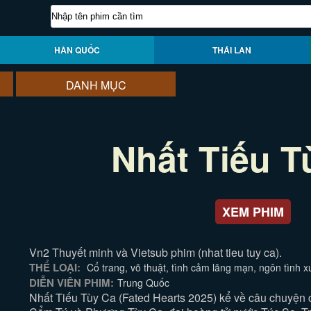
HÀN QUỐC
THÁI LAN
DANH MỤC
Nhất Tiếu T
XEM PHIM
Vn2 Thuyết minh và Vietsub phim (nhat tieu tuy ca).
THỂ LOẠI:
Cổ trang, võ thuật, tình cảm lãng mạn, ngôn tình 
DIỄN VIÊN PHIM:
Trung Quốc
Nhất Tiếu Tùy Ca (Fated Hearts 2025) kể về câu chuyện 