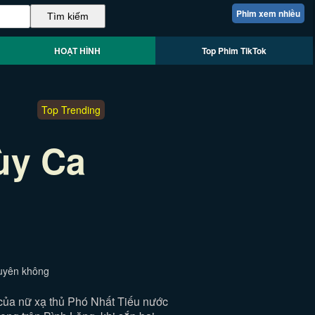
Phim xem nhiều
HOẠT HÌNH
Top Phim TikTok
Top Trending
ùy Ca
xuyên không
của nữ xạ thủ Phó Nhất Tiếu nước