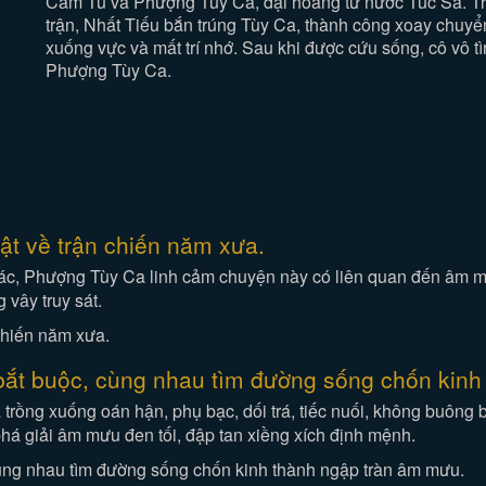
Cẩm Tú và Phượng Tùy Ca, đại hoàng tử nước Túc Sa. Tro
trận, Nhất Tiếu bắn trúng Tùy Ca, thành công xoay chuyển
xuống vực và mất trí nhớ. Sau khi được cứu sống, cô vô tì
Phượng Tùy Ca.
ật về trận chiến năm xưa.
hác, Phượng Tùy Ca linh cảm chuyện này có liên quan đến âm mư
 vây truy sát.
 bắt buộc, cùng nhau tìm đường sống chốn kin
trồng xuống oán hận, phụ bạc, dối trá, tiếc nuối, không buôn
há giải âm mưu đen tối, đập tan xiềng xích định mệnh.