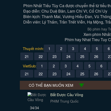
Phim Nhất Tiếu Tùy Ca được chuyển thể từ tiểu t
Đạo diễn: Chu Duệ Bân, Lam Chí Vĩ, Cổ Chí Uy
Biên kịch: Thanh Mai, Vương Hiểu Đan, Vũ Thôn
Diễn viên: Lý Thấm, Trần Triết Viễn, Hạ Mộng, Tr
Bộ phim hay Tr
Xem phim Nhất 
Phim hay Nhat Tieu Tuy Ca
Thuyết minh:
1
2
3
4
5
6
21
22
23
24
25
26
2
VietSub:
1
2
3
4
5
6
21
22
23
24
25
26
2
CÓ THỂ BẠN MUỐN XEM
Bắt Được Cầu Vồng
PHIM Trung Quốc
34/34