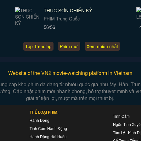
THỤC SƠN CHIẾN KỶ
PHIM Trung Quốc
56/56
Top Trending
Phim mới
Xem nhiều nhất
Website of the VN2 movie-watching platform in Vietnam
ung cấp kho phim đa dạng từ nhiều quốc gia như Mỹ, Hàn, Trung,
n tưởng. Cập nhật phim mới nhanh chóng, hỗ trợ thuyết minh và v
giải trí tiện lợi, mượt mà trên mọi thiết bị.
THỂ LOẠI PHIM:
Tình Cảm
Hành Động
Ngôn Tình Xuy
Tình Cảm Hành Động
Tâm Lý - Kinh Dị
Hành Động Hài Hước
Cổ Trang Tổng 