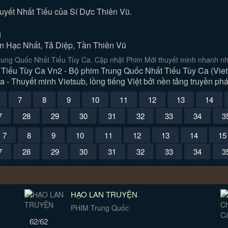
huyết Nhất Tiếu của Sí Dực Thiên Vũ.
g
ần Hạc Nhất, Tả Diệp, Tần Thiên Vũ
ung Quốc Nhất Tiếu Tùy Ca. Cập nhật Phim Mới thuyết minh nhanh nhấ
Tiếu Tùy Ca Vn2 - Bộ phim Trung Quốc Nhất Tiếu Tùy Ca (Viets
 - Thuyết minh Vietsub, lồng tiếng Việt bởi nền tảng truyền phá
7
8
9
10
11
12
13
14
7
28
29
30
31
32
33
34
3
7
8
9
10
11
12
13
14
15
7
28
29
30
31
32
33
34
3
HẠO LAN TRUYỆN
PHIM Trung Quốc
62/62