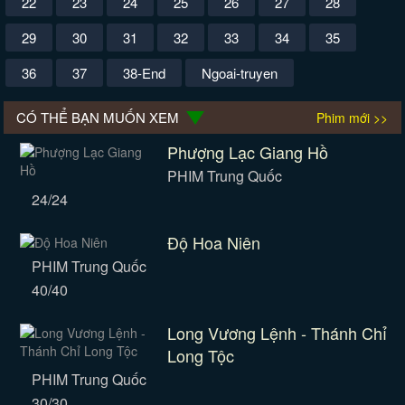
22
23
24
25
26
27
28
29
30
31
32
33
34
35
36
37
38-End
Ngoai-truyen
CÓ THỂ BẠN MUỐN XEM
Phim mới >>
Phượng Lạc Giang Hồ
PHIM Trung Quốc
24/24
Độ Hoa Niên
PHIM Trung Quốc
40/40
Long Vương Lệnh - Thánh Chỉ
Long Tộc
PHIM Trung Quốc
30/30