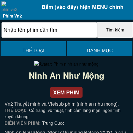
Bấm (vào đây) hiện MENU chính
Phim Vn2
THỂ LOẠI
DANH MỤC
Ninh An Như Mộng
XEM PHIM
Vn2 Thuyết minh và Vietsub phim (ninh an nhu mong).
THỂ LOẠI:
Cổ trang, võ thuật, tình cảm lãng mạn, ngôn tình
xuyên không
DIỄN VIÊN PHIM:
Trung Quốc
Ninh An Như Mộng (Story of Kunning Palace 2023) là câu