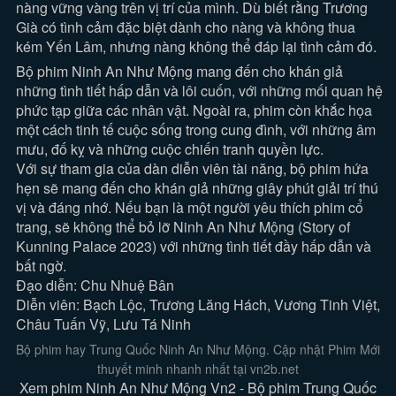
nàng vững vàng trên vị trí của mình. Dù biết rằng Trương
Già có tình cảm đặc biệt dành cho nàng và không thua
kém Yến Lâm, nhưng nàng không thể đáp lại tình cảm đó.
Bộ phim Ninh An Như Mộng mang đến cho khán giả
những tình tiết hấp dẫn và lôi cuốn, với những mối quan hệ
phức tạp giữa các nhân vật. Ngoài ra, phim còn khắc họa
một cách tinh tế cuộc sống trong cung đình, với những âm
mưu, đố kỵ và những cuộc chiến tranh quyền lực.
Với sự tham gia của dàn diễn viên tài năng, bộ phim hứa
hẹn sẽ mang đến cho khán giả những giây phút giải trí thú
vị và đáng nhớ. Nếu bạn là một người yêu thích phim cổ
trang, sẽ không thể bỏ lỡ Ninh An Như Mộng (Story of
Kunning Palace 2023) với những tình tiết đầy hấp dẫn và
bất ngờ.
Đạo diễn: Chu Nhuệ Bân
Diễn viên: Bạch Lộc, Trương Lăng Hách, Vương Tinh Việt,
Châu Tuấn Vỹ, Lưu Tá Ninh
Bộ phim hay Trung Quốc Ninh An Như Mộng. Cập nhật Phim Mới
thuyết minh nhanh nhất tại vn2b.net
Xem phim Ninh An Như Mộng Vn2 - Bộ phim Trung Quốc