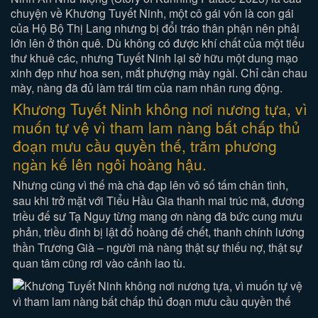
chuyện về Khương Tuyết Ninh, một cô gái vốn là con gái
của Hộ Bộ Thị Lang nhưng bị đổi tráo thân phận nên phải
lớn lên ở thôn quê. Dù không có được khí chất của một tiểu
thư khuê các, nhưng Tuyết Ninh lại sở hữu một dung mạo
xinh đẹp như hoa sen, mắt phượng mày ngài. Chỉ cần chau
mày, nàng đã đủ làm trái tim của nam nhân rung động.
Khương Tuyết Ninh không nơi nương tựa, vì
muốn tự vệ vì tham lam nàng bất chấp thủ
đoạn mưu cầu quyền thế, trăm phương
ngàn kế lên ngôi hoàng hậu.
Nhưng cũng vì thế mà chà đạp lên vô số tấm chân tình,
sau khi trở mặt với Tiểu Hầu Gia thanh mai trúc mã, đương
triều đế sư Tạ Nguy từng mang ơn nàng đã bức cung mưu
phản, triều đình bị lật đổ hoàng đế chết, thanh chính lương
thần Trương Già – người mà nàng thật sự thiếu nợ, thật sự
quan tâm cũng rơi vào cảnh lao tù.