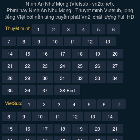
Ninh An Như Mộng (Vietsub - vn2b.net).
Phim hay Ninh An Nhu Mong - Thuyết minh Vietsub, lồng
tiếng Việt bởi nền tảng truyền phát Vn2, chất lượng Full HD.
Thuyết minh:
1
2
3
4
5
6
7
8
9
10
11
12
13
14
15
16
17
18
19
20
21
22
23
24
25
26
27
28
29
30
31
32
33
34
35
36
37
38-End
VietSub:
1
2
3
4
5
6
7
8
9
10
11
12
13
14
15
16
17
18
19
20
21