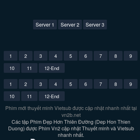
Server 1
Server 2
Server 3
1
2
3
4
5
6
7
8
9
10
11
12-End
1
2
3
4
5
6
7
8
9
10
11
12-End
Phim mới thuyết minh Vietsub được cập nhật nhanh nhất tại
vn2b.net
Các tập Phim Đẹp Hơn Thiên Đường (Dep Hon Thien
Duong) được Phim Vn2 cập nhật Thuyết minh và Vietsub
nhanh nhất.