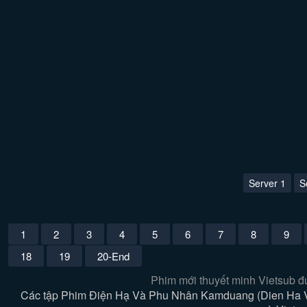
Server 1
S
1
2
3
4
5
6
7
8
9
18
19
20-End
Phim mới thuyết minh Vietsub đ
Các tập Phim Điện Hạ Và Phu Nhân Kamduang (Dien Ha 