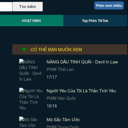
Phim xem nhiều
HOẠT HÌNH
Top Phim TikTok
CÓ THỂ BẠN MUỐN XEM
NÀNG DÂU TINH QUÁI - Devil In Law
PHIM Thái Lan
17/17
Người Yêu Của Tôi Là Thần Tình Yêu
PHIM Hàn Quốc
16/16
Mộ Sắc Tâm Ước
PHIM Trung Quốc