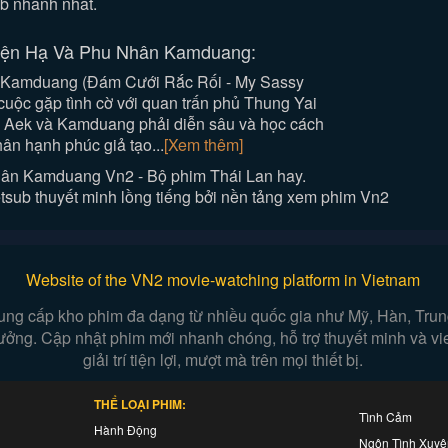
ub nhanh nhất.
Điện Hạ Và Phu Nhân Kamduang:
 Kamduang (Đám Cưới Rắc Rối - My Sassy
uộc gặp tình cờ với quan trấn phủ Thung Yai
 Aek và Kamduang phải diễn sâu và học cách
ân hạnh phúc giả tạo...
[Xem thêm]
hân Kamduang Vn2 - Bộ phim Thái Lan hay.
ub thuyết minh lồng tiếng bởi nền tảng xem phim Vn2
Website of the VN2 movie-watching platform in Vietnam
ung cấp kho phim đa dạng từ nhiều quốc gia như Mỹ, Hàn, Trung,
n tưởng. Cập nhật phim mới nhanh chóng, hỗ trợ thuyết minh và v
giải trí tiện lợi, mượt mà trên mọi thiết bị.
THỂ LOẠI PHIM:
Tình Cảm
Hành Động
Ngôn Tình Xuy