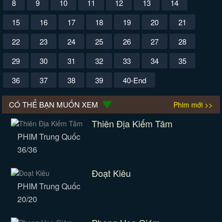
8
9
10
11
12
13
14
15
16
17
18
19
20
21
22
23
24
25
26
27
28
29
30
31
32
33
34
35
36
37
38
39
40-End
CÓ THỂ BẠN MUỐN XEM
Phim mới >>
Thiên Địa Kiếm Tâm
PHIM Trung Quốc
36/36
Đoạt Kiêu
PHIM Trung Quốc
20/20