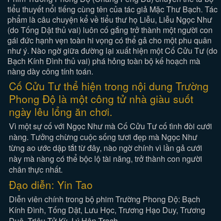
tiểu thuyết nổi tiếng cùng tên của tác giả Mặc Thư Bạch. Tác
phẩm là câu chuyện kể về tiểu thư họ Liễu, Liễu Ngọc Như
(do Tống Dật thủ vai) luôn cố gắng trở thành một người con
gái đức hạnh vẹn toàn hi vọng có thể gả cho một phu quân
như ý. Nào ngờ giữa đường lại xuất hiện một Cố Cửu Tư (do
Bạch Kính Đình thủ vai) phá hỏng toàn bộ kế hoạch mà
nàng dày công tính toán.
Cố Cửu Tư thể hiện trong nội dung Trường
Phong Độ là một công tử nhà giàu suốt
ngày lêu lổng ăn chơi.
Vì một sự cố với Ngọc Như mà Cố Cửu Tư cố tình đòi cưới
nàng. Tưởng chừng cuộc sống tươi đẹp mà Ngọc Như
từng ao ước dập tắt từ đây, nào ngờ chính vì lần gả cưới
này mà nàng có thể bộc lộ tài năng, trở thành con người
chân thực nhất.
Đạo diễn: Yin Tao
Diễn viên chính trong bộ phim Trường Phong Độ: Bạch
Kính Đình, Tống Dật, Lưu Học, Trương Hạo Duy, Trương
Duệ, Triệu Tử Kỳ, Lý Hân Trạch