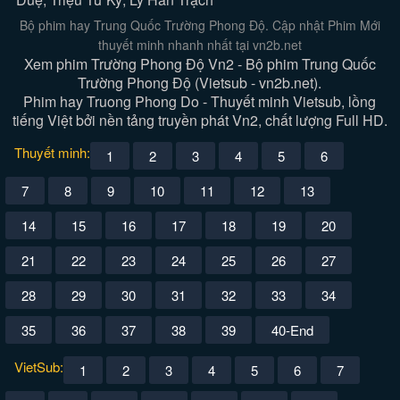
Bộ phim hay Trung Quốc Trường Phong Độ. Cập nhật Phim Mới
thuyết minh nhanh nhất tại vn2b.net
Xem phim Trường Phong Độ Vn2 - Bộ phim Trung Quốc
Trường Phong Độ (Vietsub - vn2b.net).
Phim hay Truong Phong Do - Thuyết minh Vietsub, lồng
tiếng Việt bởi nền tảng truyền phát Vn2, chất lượng Full HD.
Thuyết minh:
1
2
3
4
5
6
7
8
9
10
11
12
13
14
15
16
17
18
19
20
21
22
23
24
25
26
27
28
29
30
31
32
33
34
35
36
37
38
39
40-End
VietSub:
1
2
3
4
5
6
7