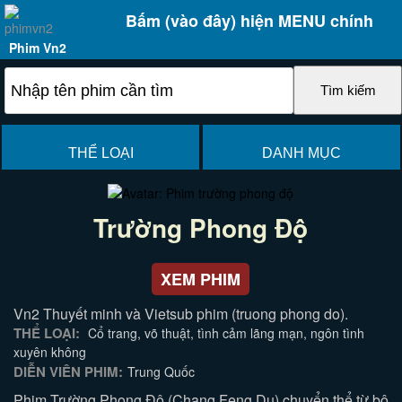
Bấm (vào đây) hiện MENU chính
Phim Vn2
THỂ LOẠI
DANH MỤC
Trường Phong Độ
XEM PHIM
Vn2 Thuyết minh và Vietsub phim (truong phong do).
THỂ LOẠI:
Cổ trang, võ thuật, tình cảm lãng mạn, ngôn tình
xuyên không
DIỄN VIÊN PHIM:
Trung Quốc
Phim Trường Phong Độ (Chang Feng Du) chuyển thể từ bộ